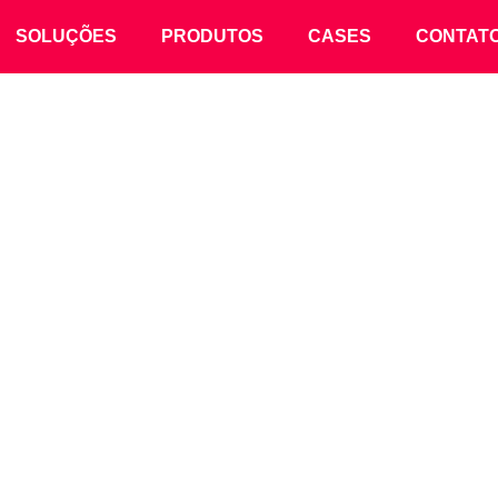
SOLUÇÕES
PRODUTOS
CASES
CONTAT
Produtos
SMART BREATHER
 INTELIGENTE DE SÍ