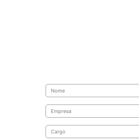
imento
zado