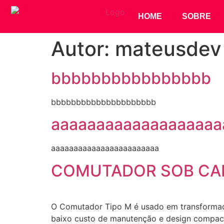
HOME
SOBRE
Autor:
mateusdev
bbbbbbbbbbbbbbbb
bbbbbbbbbbbbbbbbbbbbb
aaaaaaaaaaaaaaaaaaa
aaaaaaaaaaaaaaaaaaaaaaaa
COMUTADOR SOB CAR
O Comutador Tipo M é usado em transformador
baixo custo de manutenção e design comp